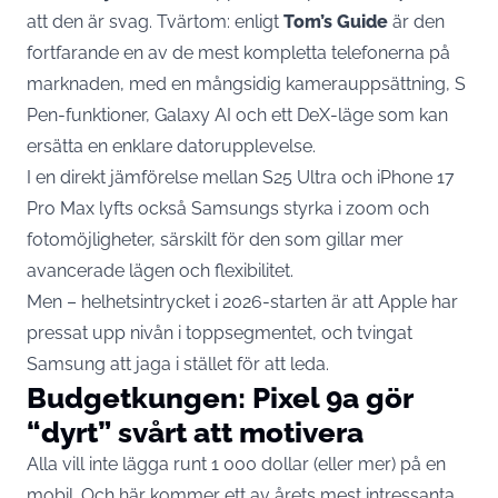
att den är svag. Tvärtom: enligt
Tom’s Guide
är den
fortfarande en av de mest kompletta telefonerna på
marknaden, med en mångsidig kamerauppsättning, S
Pen-funktioner, Galaxy AI och ett DeX-läge som kan
ersätta en enklare datorupplevelse.
I en direkt jämförelse mellan S25 Ultra och iPhone 17
Pro Max lyfts också Samsungs styrka i zoom och
fotomöjligheter, särskilt för den som gillar mer
avancerade lägen och flexibilitet.
Men – helhetsintrycket i 2026-starten är att Apple har
pressat upp nivån i toppsegmentet, och tvingat
Samsung att jaga i stället för att leda.
Budgetkungen: Pixel 9a gör
“dyrt” svårt att motivera
Alla vill inte lägga runt 1 000 dollar (eller mer) på en
mobil. Och här kommer ett av årets mest intressanta