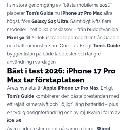
I sin stora genomgång av “bästa mobilerna 2026”
placerar
Tom’s Guide
nu
iPhone 17 Pro Max
allra
högst, före
Galaxy S25 Ultra
. Samtidigt lyfts flera
modeller i helt olika prisklasser – från budgetvänliga
Pixel 9a
till AI-fokuserade toppmodeller från Google
och batterimonster som OnePlus. Enligt
Tom’s Guide
bygger listan på både labbtester och längre
användning i vardagen.
Bäst i test 2026: iPhone 17 Pro
Max tar förstaplatsen
Årets nya etta är
Apple iPhone 17 Pro Max
. Enligt
Tom’s Guide
kombinerar den bästa prestandan med
ett rejält kameralyft och “löjligt” lång batteritid – plus
en tydlig designförändring och ny mjukvara i form av
iOS 26
.
Även andra tester pekar på samma trend:
Wired