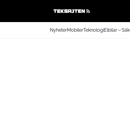
Nyheter
Mobiler
Teknologi
Elbilar
Säk