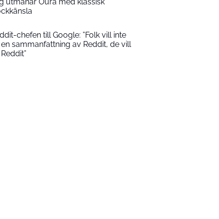
ng utmanar Oura med klassisk
ockkänsla
dit-chefen till Google: ”Folk vill inte
 en sammanfattning av Reddit, de vill
 Reddit”