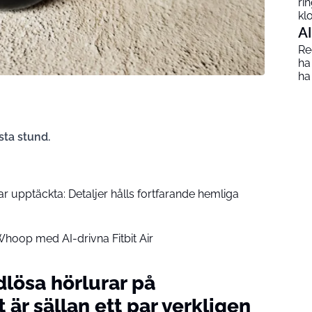
ri
kl
AI
Red
ha
ha
sta stund.
r upptäckta: Detaljer hålls fortfarande hemliga
hoop med AI-drivna Fitbit Air
dlösa hörlurar på
är sällan ett par verkligen