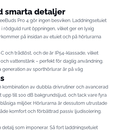
smarta detaljer
h FreeBuds Pro 4 gör ingen besviken. Laddningsetuiet
j i rödguld runt öppningen, vilket ger en lyxig
erkommer på insidan av etuiet och på hörlurarna
 och trådlöst, och de är IP54-klassade, vilket
ch vattenstänk – perfekt för daglig användning.
 generation av sporthörlurar är på väg
ss
 kombination av dubbla drivrutiner och avancerad
rt upp till 100 dB bakgrundsljud, och tack vare fyra
 blåsiga miljöer. Hörlurarna är dessutom utrustade
åde komfort och förbättrad passiv ljudisolering.
detalj som imponerar. Så fort laddningsetuiet