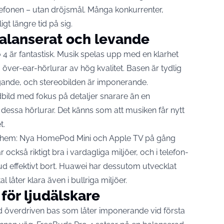
elefonen – utan dröjsmål. Många konkurrenter,
gt längre tid på sig.
balanserat och levande
 4 är fantastisk. Musik spelas upp med en klarhet
er-ear-hörlurar av hög kvalitet. Basen är tydlig
igande, och stereobilden är imponerande.
bild med fokus på detaljer snarare än en
dessa hörlurar. Det känns som att musiken får nytt
t.
a hem: Nya HomePod Mini och Apple TV på gång
ckså riktigt bra i vardagliga miljöer, och i telefon-
ljud effektivt bort. Huawei har dessutom utvecklat
l låter klara även i bullriga miljöer.
f för ljudälskare
ed överdriven bas som låter imponerande vid första