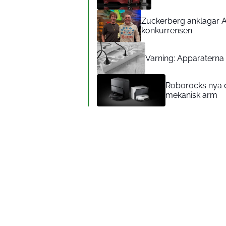
Zuckerberg anklagar A
konkurrensen
Varning: Apparaterna d
Roborocks nya d
mekanisk arm