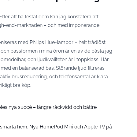
fter att ha testat dem kan jag konstatera att
på high-end-marknaden – och med imponerande
niseras med Philips Hue-lampor – helt trådlöst
 och passformen i mina öron är en av de bästa jag
r omedelbar, och ljudkvaliteten är i toppklass. Här
d med en balanserad bas. Störande ljud filtreras
 aktiv brusreducering, och telefonsamtal är klara
riktigt bra köp.
pples nya succé – längre räckvidd och bättre
å smarta hem: Nya HomePod Mini och Apple TV på