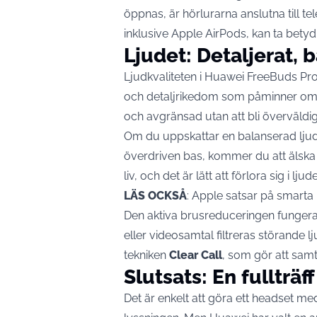
öppnas, är hörlurarna anslutna till t
inklusive
Apple
AirPods, kan ta betydli
Ljudet: Detaljerat, 
Ljudkvaliteten i Huawei FreeBuds Pro
och detaljrikedom som påminner om öv
och avgränsad utan att bli överväld
Om du uppskattar en balanserad ljud
överdriven bas, kommer du att älska 
liv, och det är lätt att förlora sig i ljude
LÄS OCKSÅ
:
Apple satsar på smart
Den aktiva brusreduceringen fungerar o
eller videosamtal filtreras störande 
tekniken
Clear Call
, som gör att samta
Slutsats: En fullträf
Det är enkelt att göra ett headset m