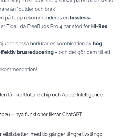
annan väg. FreeBuds Pro 4 satsar på en balanserad
are än ”bulder och brak”.
teten på topp rekommenderas en
lossless-
r Tidal, då FreeBuds Pro 4 har stöd för
Hi-Res
bjuder dessa hörlurar en kombination av
hög
effektiv brusreducering
– och det gör dem till ett
.
 rekommendation!
n får kraftfullare chip och Apple Intelligence
e 2026 – nya funktioner liknar ChatGPT
 elbilsbatteri med tio gånger längre livslängd