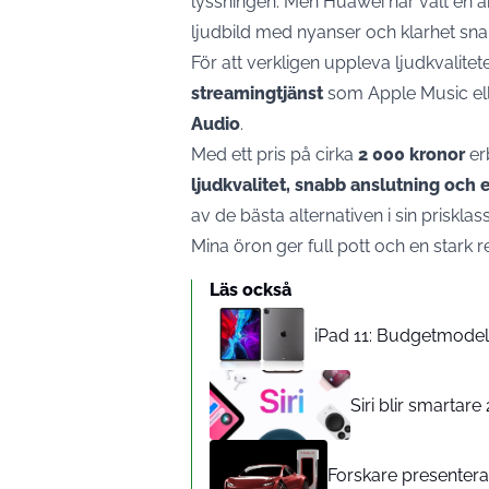
lyssningen. Men Huawei har valt en 
ljudbild med nyanser och klarhet snar
För att verkligen uppleva ljudkvali
streamingtjänst
som Apple Music elle
Audio
.
Med ett pris på cirka
2 000 kronor
er
ljudkvalitet, snabb anslutning och 
av de bästa alternativen i sin prisklass
Mina öron ger full pott och en stark
Läs också
iPad 11: Budgetmodelle
Siri blir smartar
Forskare presenterar