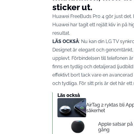
sticker ut.
Huawei FreeBuds Pro 4 gör just det. E
Huawei har tagit ett rejält kliv in 
resultat.
LÄS OCKSÅ
:
Nu kan din LG TV synkro
Designet är elegant och genomtänkt,
upplevt. Förbindelsen till telefonen ä
finns en tydlig och detaljerad ljudbil
effektivt bort tack vare en avancerad
och tydliga. För sitt pris är det här ett 
Läs också
AirTag 2 ryktas bli A
säkerhet
Apple satsar p
gång