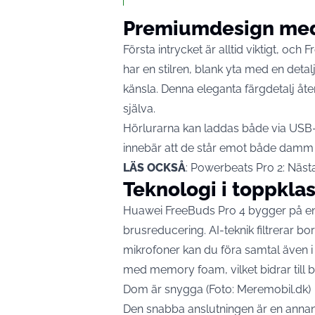
Premiumdesign med 
Första intrycket är alltid viktigt, oc
har en stilren, blank yta med en detal
känsla. Denna eleganta färgdetalj åt
själva.
Hörlurarna kan laddas både via USB-C
innebär att de står emot både damm o
LÄS OCKSÅ
:
Powerbeats Pro 2: Nästa
Teknologi i toppkla
Huawei FreeBuds Pro 4 bygger på en
brusreducering. AI-teknik filtrerar bo
mikrofoner kan du föra samtal även i
med memory foam, vilket bidrar till b
Dom är snygga (Foto: Meremobil.dk)
Den snabba anslutningen är en annan 