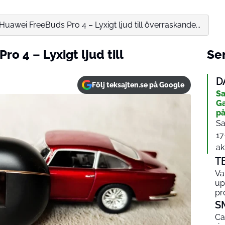
 Huawei FreeBuds Pro 4 – Lyxigt ljud till överraskande...
o 4 – Lyxigt ljud till
Sen
D
Följ teksajten.se på Google
Sa
Ga
på
Sa
17
ak
T
Va
up
pr
S
Ca