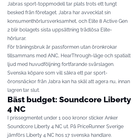
Jabras sport-toppmodell tar plats trots ett tungt
besked från företaget. Jabra har avvecklat sin
konsumenthörlursverksamhet, och Elite 8 Active Gen
2 blir bolagets
sista uppsättning trådlösa Elite-
hörlurar
.
För träningsbruk är passformen utan öronkrokar
tillsammans med ANC, HearThrough-läge och spatialt
ljud med huvudföljning fortfarande svårslagen.
Svenska köpare som vill säkra ett par sport-
öronsnäckor från Jabra kan ha skäl att agera nu, innan
lagren tar slut.
Bäst budget: Soundcore Liberty
4 NC
I prissegmentet under 1 000 kronor sticker Anker
Soundcore Liberty 4 NC ut. På PriceRunner Sverige
jämförs
Liberty 4 NC hos 17 svenska handlare
.