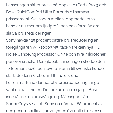
Lanseringen sätter press på Apples AirPods Pro 3 och
Bose QuietComfort Ultra Earbuds 2 i samma
prissegment. Skillnaden mellan toppmodellerna
handlar nu mer om ljudprofil och passform än om
själva brusreduceringen.
Sony hävdar
25 procent bättre brusreducering än
föregångaren WF-1000XM5
, tack vare den nya HD
Noise Canceling Processor QN3e och fyra mikrofoner
per öronsnäcka. Den globala lanseringen skedde den
12 februari 2026, och leveranserna till svenska kunder
startade den 18 februari till 3 490 kronor
.
För en marknad där adaptiv brusreducering länge
varit en parameter där konkurrenterna jagat Bose
innebär det en omsvängning. Mätningar från
SoundGuys visar att Sony nu dämpar 88 procent
av
den genomsnittliga ljudvolymen över alla frekvenser,