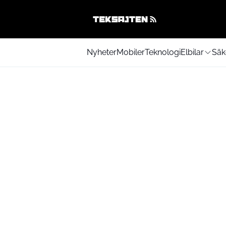
Nyheter
Mobiler
Teknologi
Elbilar
Säk