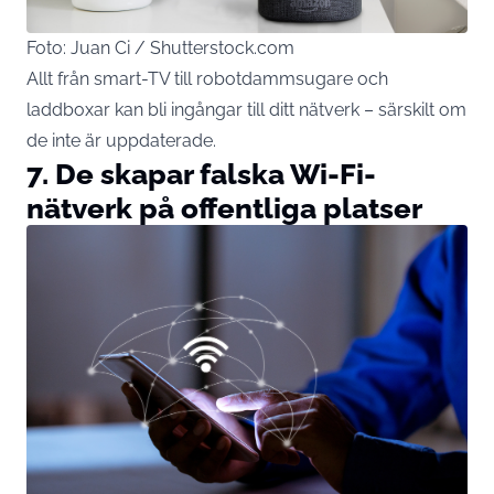
Foto: Juan Ci / Shutterstock.com
Allt från smart-TV till robotdammsugare och
laddboxar kan bli ingångar till ditt nätverk – särskilt om
de inte är uppdaterade.
7. De skapar falska Wi-Fi-
nätverk på offentliga platser