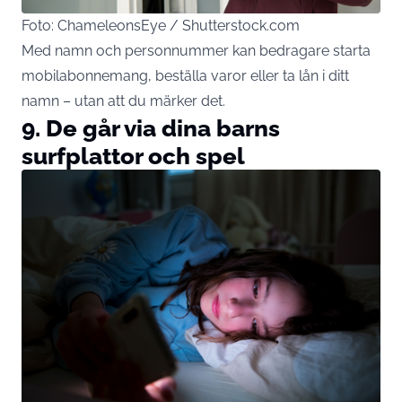
Foto: ChameleonsEye / Shutterstock.com
Med namn och personnummer kan bedragare starta
mobilabonnemang, beställa varor eller ta lån i ditt
namn – utan att du märker det.
9. De går via dina barns
surfplattor och spel