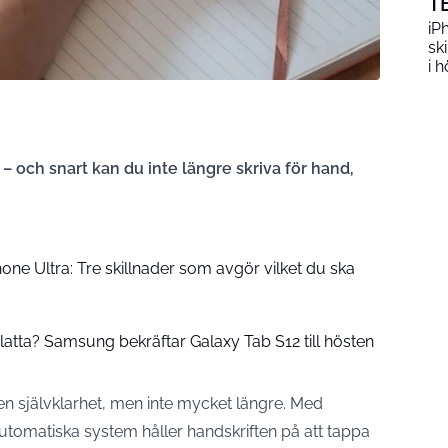
T
iP
sk
i h
– och snart kan du inte längre skriva för hand,
hone Ultra: Tre skillnader som avgör vilket du ska
latta? Samsung bekräftar Galaxy Tab S12 till hösten
en självklarhet, men inte mycket längre. Med
automatiska system håller handskriften på att tappa