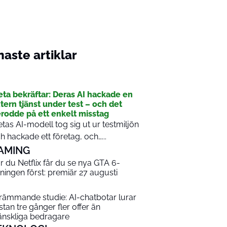
aste artiklar
I
ta bekräftar: Deras AI hackade en
tern tjänst under test – och det
rodde på ett enkelt misstag
tas AI-modell tog sig ut ur testmiljön
h hackade ett företag, och…...
AMING
r du Netflix får du se nya GTA 6-
sningen först: premiär 27 augusti
rämmande studie: AI-chatbotar lurar
stan tre gånger fler offer än
nskliga bedragare