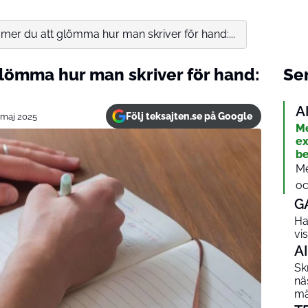
mer du att glömma hur man skriver för hand:...
lömma hur man skriver för hand:
Sen
A
Följ teksajten.se på Google
 maj 2025
Me
ex
be
Me
oc
G
Ha
vi
AI
Sk
nä
mä