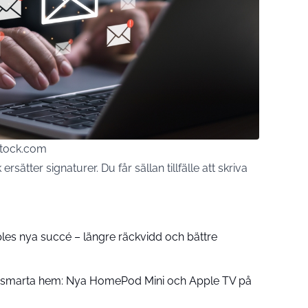
stock.com
rsätter signaturer. Du får sällan tillfälle att skriva
pples nya succé – längre räckvidd och bättre
å smarta hem: Nya HomePod Mini och Apple TV på