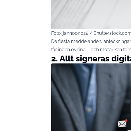
Foto: jannoon028 / Shutterstock.co
De flesta meddelanden, anteckningar 
får ingen övning – och motoriken för
2. Allt signeras digit