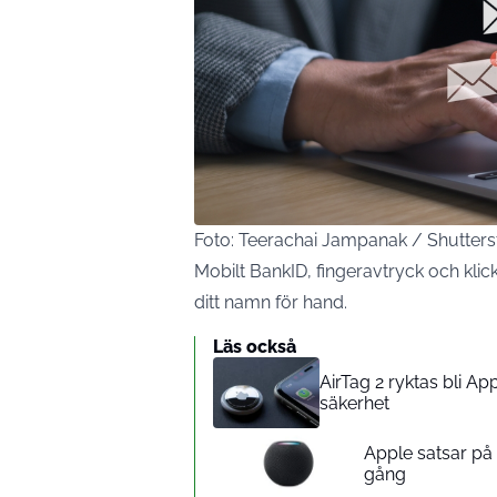
Foto: Teerachai Jampanak / Shutter
Mobilt BankID, fingeravtryck och klick e
ditt namn för hand.
Läs också
AirTag 2 ryktas bli A
säkerhet
Apple satsar p
gång