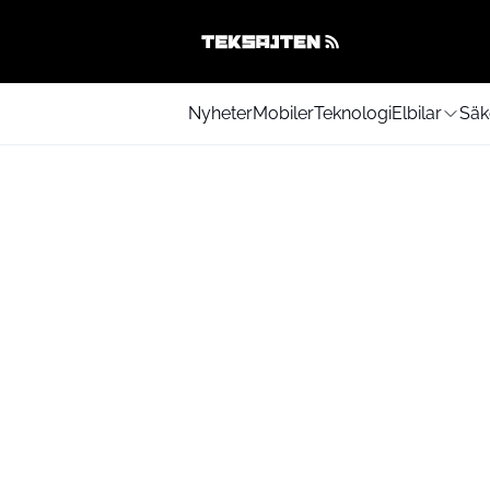
Nyheter
Mobiler
Teknologi
Elbilar
Säk