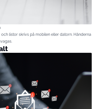
m
och listor skrivs på
mobilen
eller datorn. Händerna
svagas.
alt