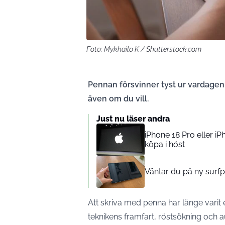
Foto: Mykhailo K / Shutterstock.com
Pennan försvinner tyst ur vardagen 
även om du vill.
Just nu läser andra
iPhone 18 Pro eller iP
köpa i höst
Väntar du på ny surfp
Att skriva med penna har länge varit 
teknikens framfart, röstsökning och 