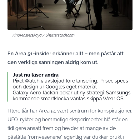
KinoMasterskaya / Shutterstock.com
En Area 51-insider erkänner allt – men påstår att
den verkliga sanningen aldrig kom ut.
Just nu läser andra
Pixel Watch 5 avslöjad före lansering: Priser, specs
och design ur Googles eget material
Galaxy Aero-läckan pekar ut ny strategi: Samsungs
kommande smartklocka väntas skippa Wear OS
I flere tiår har Area 51 vært sentrum for konspirasjoner,
UFO-rykter og hemmelige eksperimenter. Nå står en
tidligere ansatt frem og hevder at mange av de
påståtte ”romvesenene” egentlig var dukker brukt i