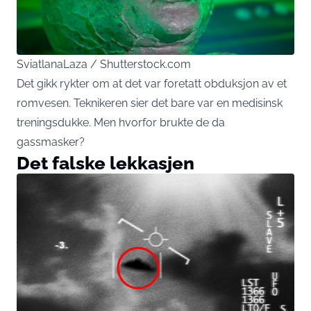
SviatlanaLaza / Shutterstock.com
Det gikk rykter om at det var foretatt obduksjon av et
romvesen. Teknikeren sier det bare var en medisinsk
treningsdukke. Men hvorfor brukte de da
gassmasker?
Det falske lekkasjen