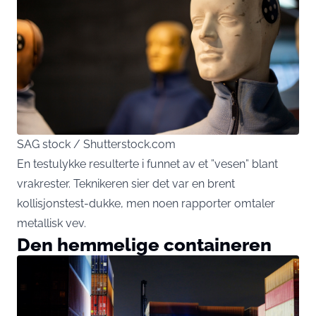
SAG stock / Shutterstock.com
En testulykke resulterte i funnet av et ”vesen” blant
vrakrester. Teknikeren sier det var en brent
kollisjonstest-dukke, men noen rapporter omtaler
metallisk vev.
Den hemmelige containeren