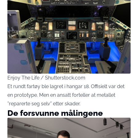
Enjoy The Life / Shutterstock.com
Et rundt fartøy ble lagret i hangar 18. Offisielt var det
en prototype. Men en ansatt forteller at metallet
”reparerte seg selv” etter skader.
De forsvunne målingene