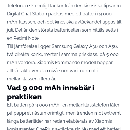
Telefonen ska enligt läckor från den kinesiska tipsaren
Digital Chat Station packas med ett batteri i 9 000
mAh-klassen, och det kinesiska avtäckandet
tippas till
juli
. Det är den största battericellen som hittills setts i
en Redmi Note.
Till jämförelse ligger Samsung Galaxy A36 och A56,
två direkta konkurrenter i samma prisklass,
på 5 000
mAh vardera
. Xiaomis kommande modell hoppar
alltså rakt över den nivå som varit normal i
mellanklassen i flera år.
Vad 9 000 mAh innebär i
praktiken
Ett batteri på 9 000 mAh i en mellanklasstelefon låter
på pappret nästan orimligt, men trenden mot extremt
långa batteritider har redan etablerats av Xiaomis
konkurrenter. OnePlus avtäckte sin N6 med ett batteri