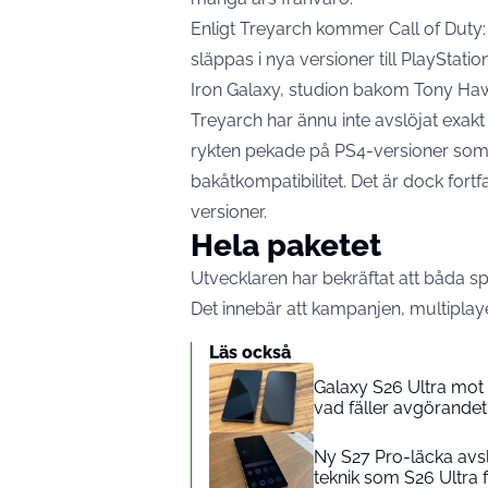
Enligt Treyarch kommer Call of Duty: 
släppas i nya versioner till PlayStatio
Iron Galaxy, studion bakom Tony Hawk
Treyarch har ännu inte avslöjat exakt
rykten pekade på PS4-versioner som
bakåtkompatibilitet. Det är dock for
versioner.
Hela paketet
Utvecklaren har bekräftat att båda sp
Det innebär att kampanjen, multiplay
Läs också
Galaxy S26 Ultra mot i
vad fäller avgörandet
Ny S27 Pro-läcka avs
teknik som S26 Ultra f