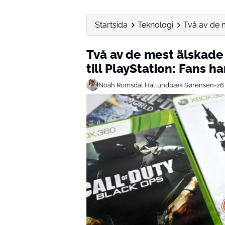
Startsida
Teknologi
Två av de m
Två av de mest älskade
till PlayStation: Fans ha
Noah Romsdal Hallundbæk Sørensen
•
26