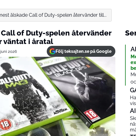
est älskade Call of Duty-spelen återvänder till...
 Call of Duty-spelen återvänder
Sen
r väntat i åratal
A
Följ teksajten.se på Google
 juni 2026
Me
ex
be
Me
oc
G
Ha
vi
AI
Sk
nä
mä