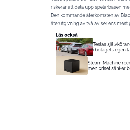
riskerar att dela upp spelarbasen mell
Den kommande återkomsten av Black 
återutgivning av två av seriens mest 
Läs också
Teslas självköra
i bolagets egen l
Steam Machine rece
men priset sänker b