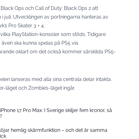
Black Ops och Call of Duty: Black Ops 2 att
n i juli. Utvecklingen av portningarna hanteras av
’s Pro Skater 3 + 4.
 vilka PlayStation-konsoler som stöds. Tidigare
 även ska kunna spelas på PS5 via
tfarande oklart om det också kommer särskilda PS5-
elen lanseras med alla sina centrala delar intakta.
er-läget och Zombies-läget ingår.
Phone 17 Pro Max: I Sverige skiljer fem kronor, så
?
löjar hemlig skärmfunktion – och det är samma
ick