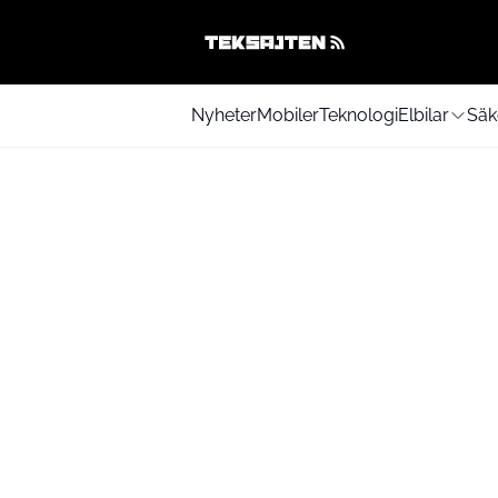
Nyheter
Mobiler
Teknologi
Elbilar
Säk