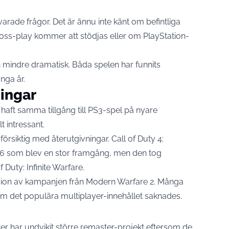
varade frågor. Det är ännu inte känt om befintliga
oss-play kommer att stödjas eller om PlayStation-
 mindre dramatisk. Båda spelen har funnits
nga år.
ningar
haft samma tillgång till PS3-spel på nyare
t intressant.
 försiktig med återutgivningar. Call of Duty 4:
16 som blev en stor framgång, men den tog
Duty: Infinite Warfare.
sion av kampanjen från Modern Warfare 2. Många
om det populära multiplayer-innehållet saknades.
fter har undvikit större remaster-projekt eftersom de