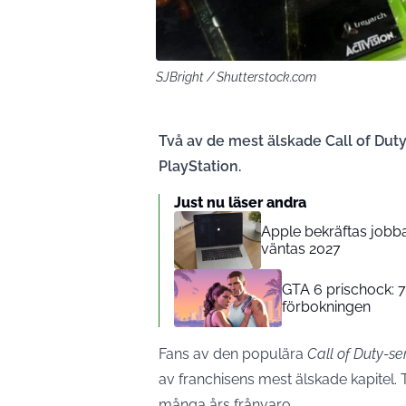
SJBright / Shutterstock.com
Två av de mest älskade Call of Duty-
PlayStation.
Just nu läser andra
Apple bekräftas jobb
väntas 2027
GTA 6 prischock: 7
förbokningen
Fans av den populära
Call of Duty-se
av franchisens mest älskade kapitel. Tv
många års frånvaro.