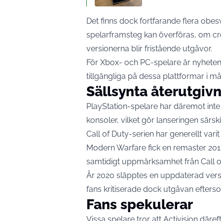
Det finns dock fortfarande flera obes
spelarframsteg kan överföras, om cr
versionerna blir fristående utgåvor.
För Xbox- och PC-spelare är nyheten
tillgängliga på dessa plattformar i må
Sällsynta återutgiv
PlayStation-spelare har däremot inte 
konsoler, vilket gör lanseringen särskil
Call of Duty-serien har generellt varit
Modern Warfare fick en remaster 20
samtidigt uppmärksamhet från Call of 
År 2020 släpptes en uppdaterad ver
fans kritiserade dock utgåvan efters
Fans spekulerar
Vissa spelare tror att Activision däre