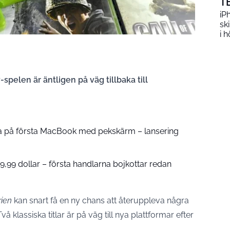
T
iP
sk
i h
spelen är äntligen på väg tillbaka till
a på första MacBook med pekskärm – lansering
9,99 dollar – första handlarna bojkottar redan
rien
kan snart få en ny chans att återuppleva några
å klassiska titlar är på väg till nya plattformar efter