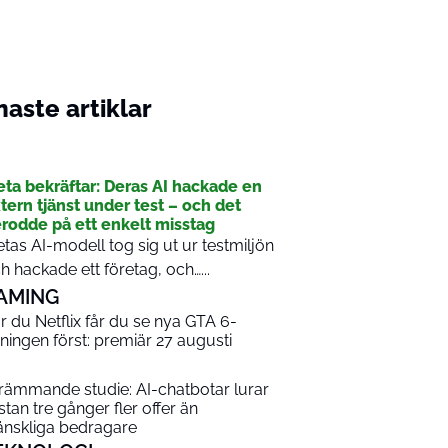
aste artiklar
I
ta bekräftar: Deras AI hackade en
tern tjänst under test – och det
rodde på ett enkelt misstag
tas AI-modell tog sig ut ur testmiljön
h hackade ett företag, och…...
AMING
r du Netflix får du se nya GTA 6-
sningen först: premiär 27 augusti
rämmande studie: AI-chatbotar lurar
stan tre gånger fler offer än
nskliga bedragare