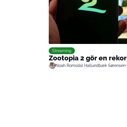
Streaming
Zootopia 2 gör en reko
Noah Romsdal Hallundbæk Sørensen
•