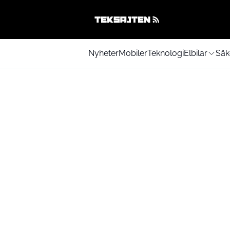
Nyheter
Mobiler
Teknologi
Elbilar
Säk