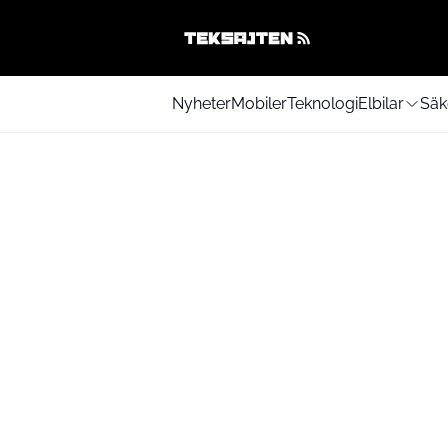
Nyheter
Mobiler
Teknologi
Elbilar
Säk