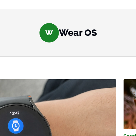
Wear OS
W
Goog