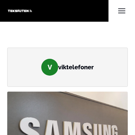
V
viktelefoner