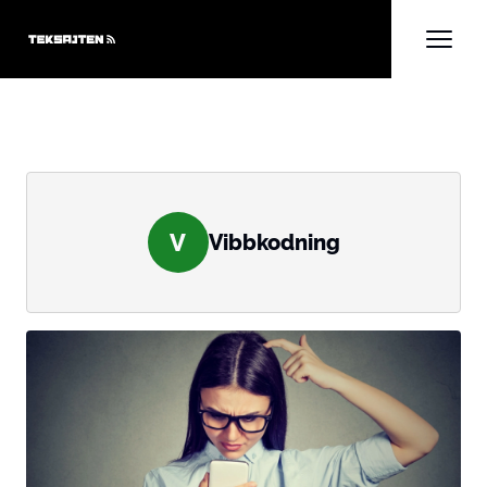
V
Vibbkodning