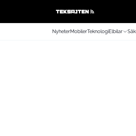
Nyheter
Mobiler
Teknologi
Elbilar
Säk