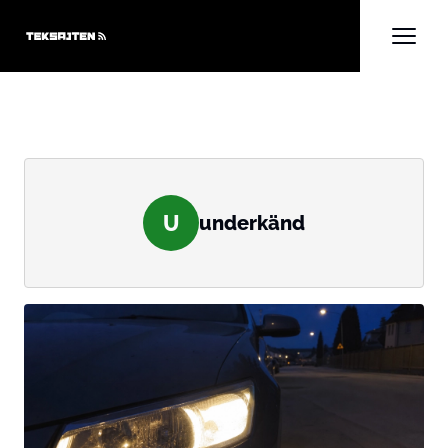
U
underkänd