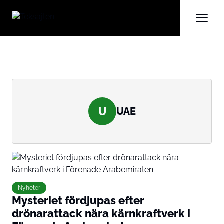
U
UAE
Nyheter
Mysteriet fördjupas efter
drönarattack nära kärnkraftverk i