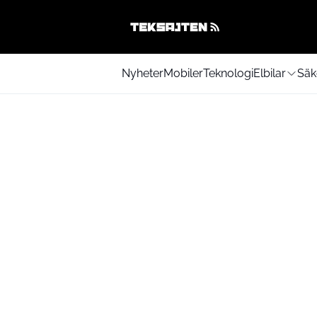
Nyheter
Mobiler
Teknologi
Elbilar
Säk