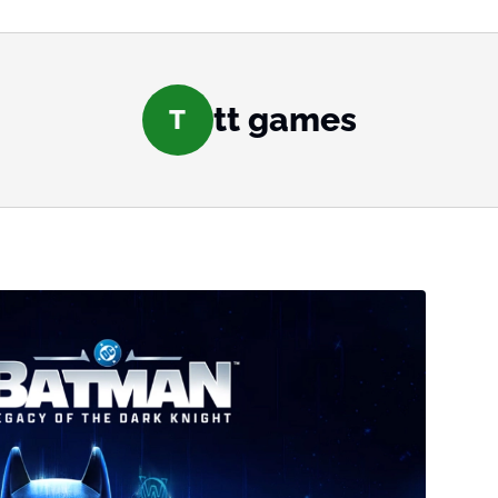
tt games
T