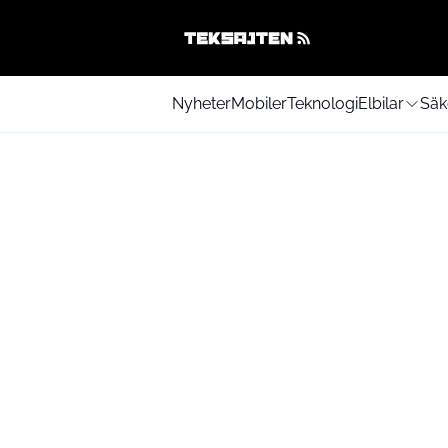
Nyheter
Mobiler
Teknologi
Elbilar
Säk