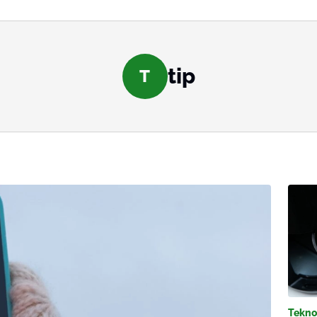
tip
T
Tekno