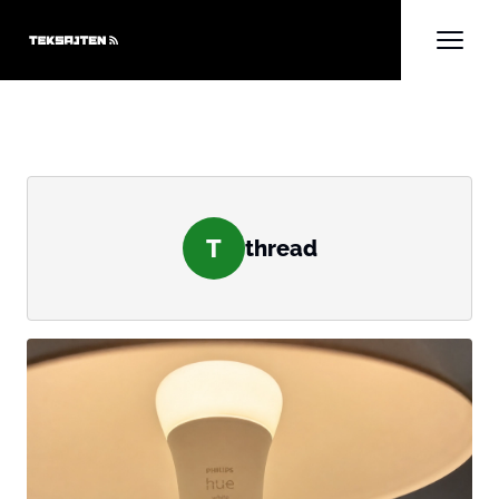
T
thread