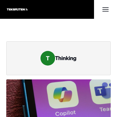
T
Thinking