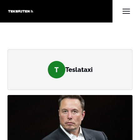
T
Teslataxi