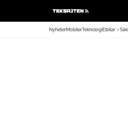
Nyheter
Mobiler
Teknologi
Elbilar
Säk