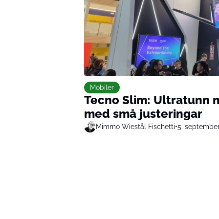
Mobiler
Tecno Slim: Ultratunn m
med små justeringar
Mimmo Wiestål Fischetti
•
5. septembe