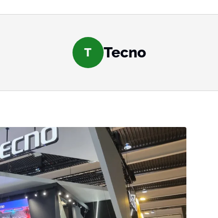
Tecno
T