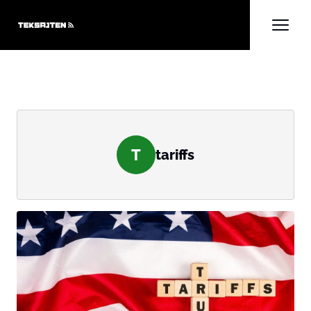
T
tariffs