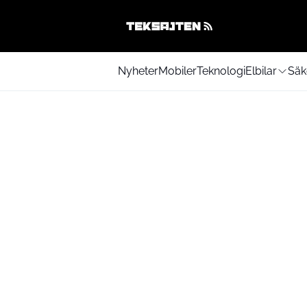
Nyheter
Mobiler
Teknologi
Elbilar
Säk