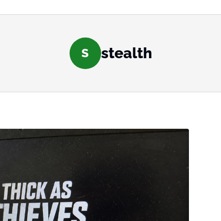
stealth
S