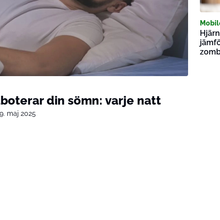
Mobil
Hjär
jämfö
zomb
boterar din sömn: varje natt
9. maj 2025