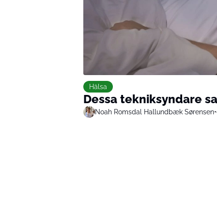
Hälsa
Dessa tekniksyndare sa
Noah Romsdal Hallundbæk Sørensen
•