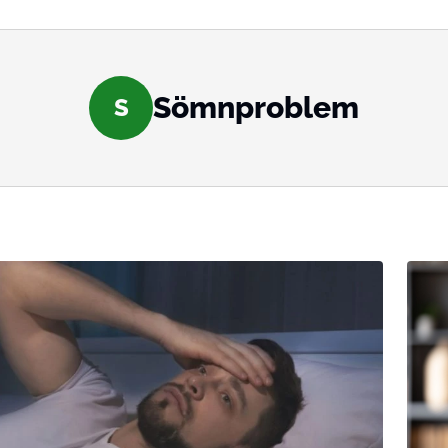
Sömnproblem
S