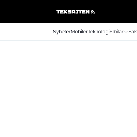
Nyheter
Mobiler
Teknologi
Elbilar
Säk