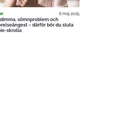
er
6 maj 2025
ndimma, sömnproblem och
relseångest – därför bör du sluta
ie-skrolla