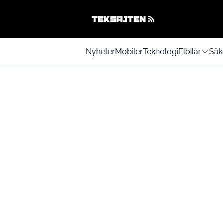
Nyheter
Mobiler
Teknologi
Elbilar
Säk