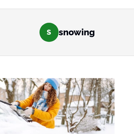
snowing
S