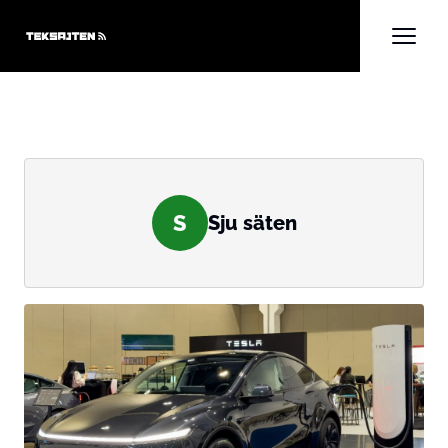
S
Sju säten