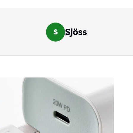
Sjöss
S