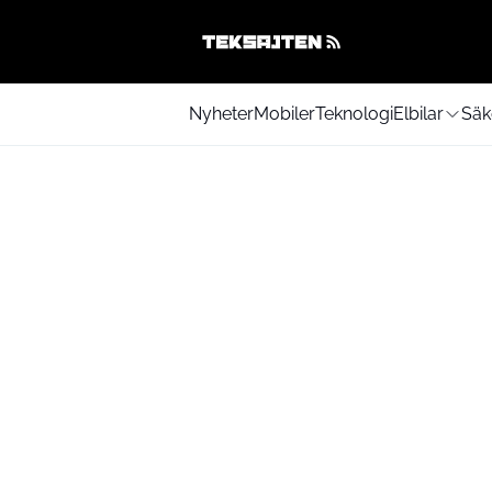
Nyheter
Mobiler
Teknologi
Elbilar
Säk