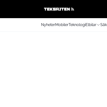
Nyheter
Mobiler
Teknologi
Elbilar
Säk