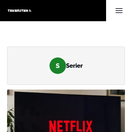
S
Serier