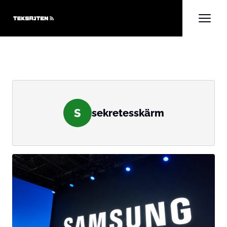
S
sekretesskärm