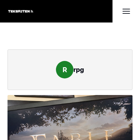
R
rpg