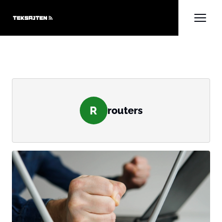
R
routers