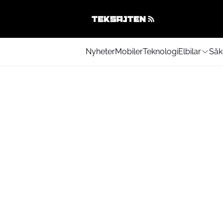
Nyheter
Mobiler
Teknologi
Elbilar
Säk