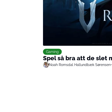
Gaming
Spel så bra att de slet 
Noah Romsdal Hallundbæk Sørensen
•