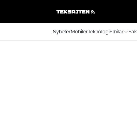
Nyheter
Mobiler
Teknologi
Elbilar
Säk