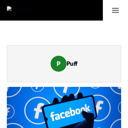
P
Puff