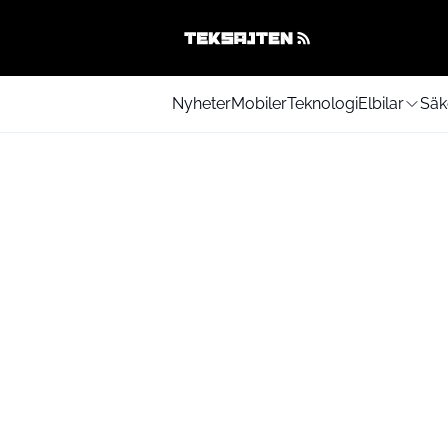
Nyheter
Mobiler
Teknologi
Elbilar
Säk