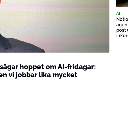
AI
Notio
agent
post 
inko
ågar hoppet om AI-fridagar:
n vi jobbar lika mycket