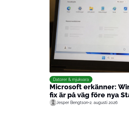
Datorer & mjukvara
Microsoft erkänner: Wi
fix är på väg före nya 
Jesper Bengtson
•
2. augusti 2026