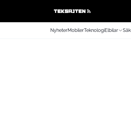
Nyheter
Mobiler
Teknologi
Elbilar
Säk