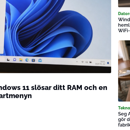
Dator
Windo
hemli
WiFi
ndows 11 slösar ditt RAM och en
Startmenyn
Tekno
Seg 
gör d
fabri