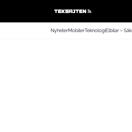
Nyheter
Mobiler
Teknologi
Elbilar
Säk