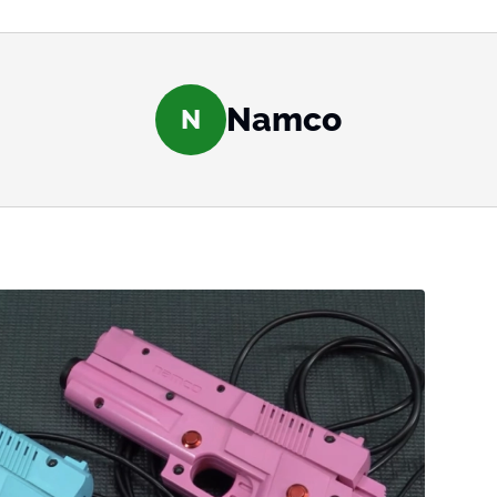
Namco
N