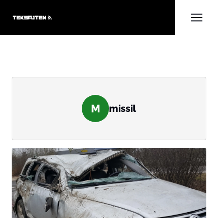
M
missil