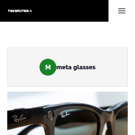
M
meta glasses