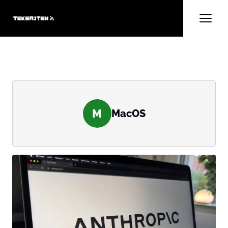
M
MacOS