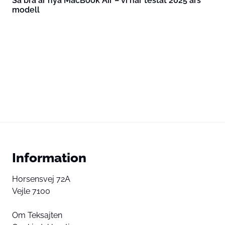
Så bra är nya MacBook Air – vi har testat 2025 års
modell
Information
Horsensvej 72A
Vejle 7100
Om Teksajten