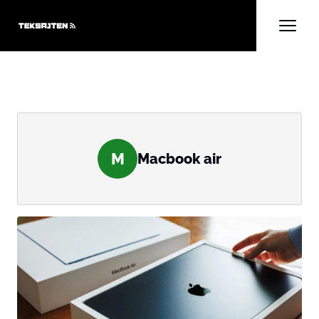
M
Macbook air