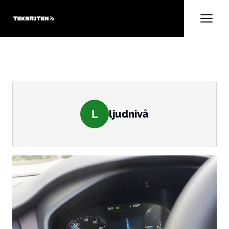
L
ljudnivå