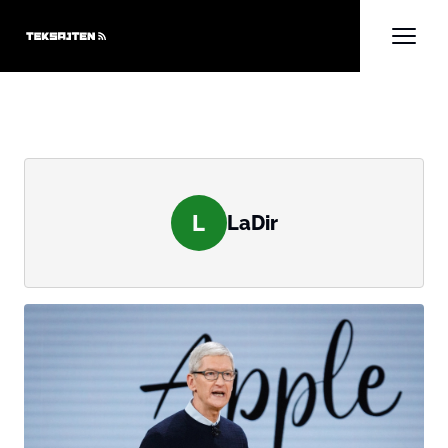
L
LaDir