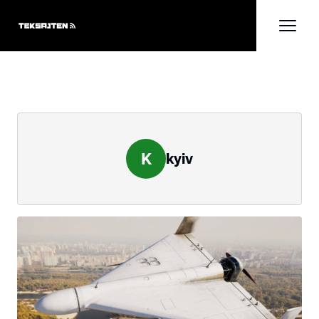
K
kyiv