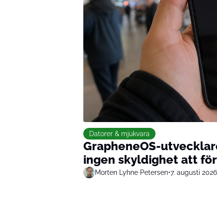
Datorer & mjukvara
GrapheneOS-utvecklare e
ingen skyldighet att fö
Morten Lyhne Petersen
•
7. augusti 2026