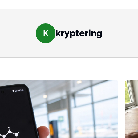
kryptering
K