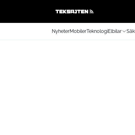
Nyheter
Mobiler
Teknologi
Elbilar
Säk