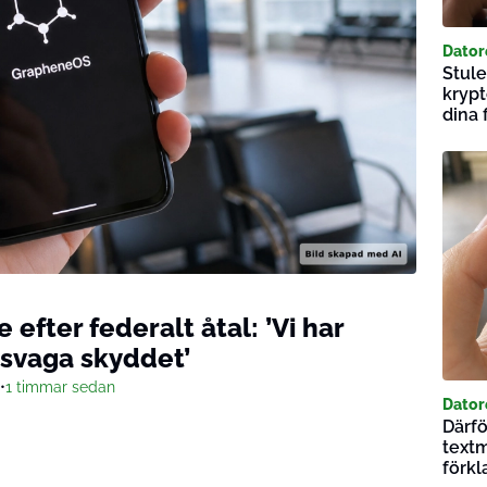
Dator
Stule
krypt
dina f
fter federalt åtal: ’Vi har
rsvaga skyddet’
•
1 timmar sedan
Dator
Därfö
text
förkl