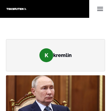
K
kremlin