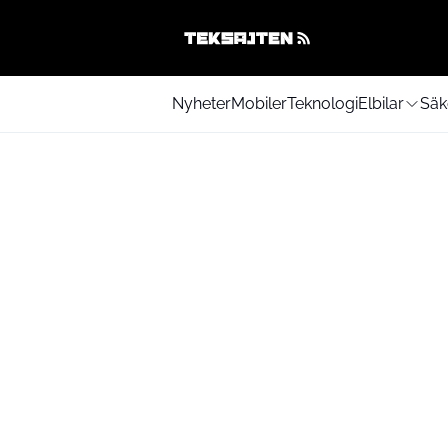
Nyheter
Mobiler
Teknologi
Elbilar
Säk