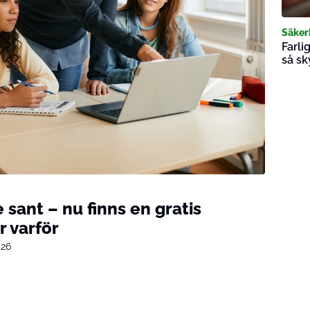
Säker
Farli
så sk
e sant – nu finns en gratis
r varför
026